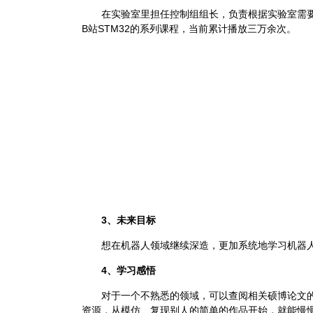
在实验室里担任控制组组长，负责根据实验室需
B站STM32的系列课程，当前累计播放三万余次。
3、
未来目标
想在机器人领域继续深造，更加系统地学习机器
4、
学习感悟
对于一个不熟悉的领域，可以查阅相关硕博论文
资源，从模仿、复现别人的简单的作品开始，就能慢