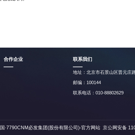
合作企业
联系我们
地址：北京市石景山区晋元庄
邮编：100144
联系电话：010-88802629
国·7790CNM必发集团(股份有限公司)-官方网站 京公网安备 1104