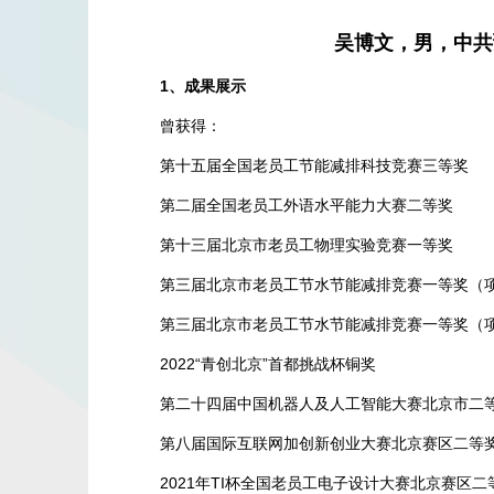
吴博文，男，中共
1、成果展示
曾获得：
第十五届全国老员工节能减排科技竞赛三等奖
第二届全国老员工外语水平能力大赛二等奖
第十三届北京市老员工物理实验竞赛一等奖
第三届北京市老员工节水节能减排竞赛一等奖（
第三届北京市老员工节水节能减排竞赛一等奖（
2022“青创北京”首都挑战杯铜奖
第二十四届中国机器人及人工智能大赛北京市二
第八届国际互联网加创新创业大赛北京赛区二等
2021年TI杯全国老员工电子设计大赛北京赛区二